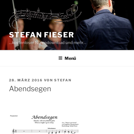
Zum
Inhalt
springen
STEFAN FIESER
…kostenloser Notendownload und mehr…
Menü
VERÖFFENTLICHT
28. MÄRZ 2016
VON
STEFAN
AM
Abendsegen