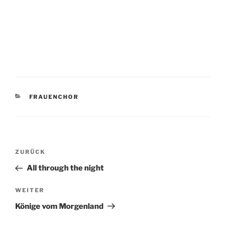
KATEGORIEN
FRAUENCHOR
Beitragsnavigation
Vorheriger
ZURÜCK
Beitrag
All through the night
Nächster
WEITER
Beitrag
Könige vom Morgenland