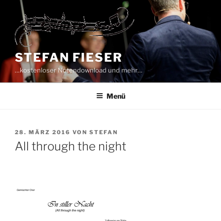
Zum
Inhalt
springen
STEFAN FIESER
…kostenloser Notendownload und mehr…
Menü
VERÖFFENTLICHT
28. MÄRZ 2016
VON
STEFAN
AM
All through the night