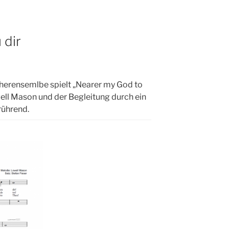
 dir
icherensemlbe spielt „Nearer my God to
ell Mason und der Begleitung durch ein
rührend.