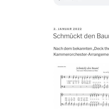
VERÖFFENTLICHT
2. JANUAR 2022
AM
Schmückt den Bau
Nach dem bekannten „Deck the H
Kammerorchester-Arrangement 