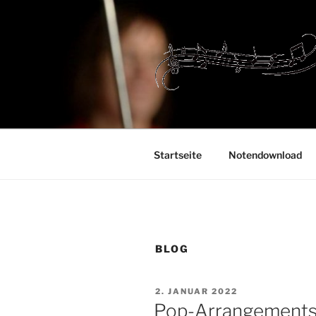
Zum
Inhalt
springen
Startseite
Notendownload
BLOG
VERÖFFENTLICHT
2. JANUAR 2022
AM
Pop-Arrangement