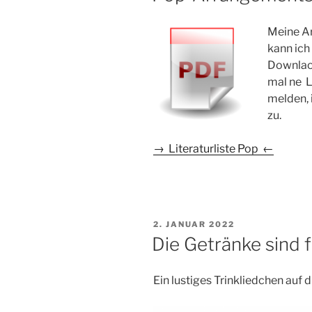
Meine A
kann ich
Downlaod
mal ne L
melden, 
zu.
→ Literaturliste Pop ←
VERÖFFENTLICHT
2. JANUAR 2022
AM
Die Getränke sind f
Ein lustiges Trinkliedchen auf 