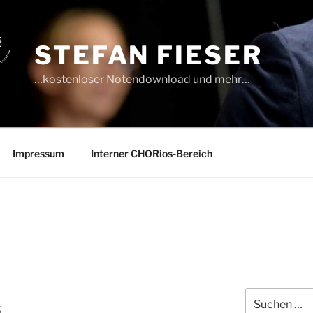
STEFAN FIESER
…kostenloser Notendownload und mehr…
Impressum
Interner CHORios-Bereich
Suche
s
nach: