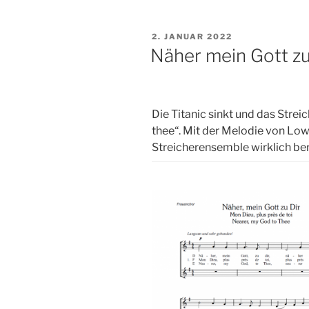
VERÖFFENTLICHT
2. JANUAR 2022
AM
Näher mein Gott zu
Die Titanic sinkt und das Stre
thee“. Mit der Melodie von Low
Streicherensemble wirklich be