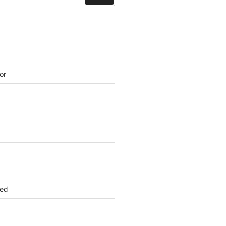
or
ed